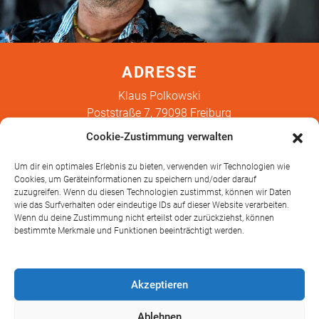
ADRESSE
Klaus Polkowski
Poststraße 7, 79098 Freiburg
Germany
Cookie-Zustimmung verwalten
KONTAKT
Um dir ein optimales Erlebnis zu bieten, verwenden wir Technologien wie
Cookies, um Geräteinformationen zu speichern und/oder darauf
Mobil
+49 172 6259068
zuzugreifen. Wenn du diesen Technologien zustimmst, können wir Daten
wie das Surfverhalten oder eindeutige IDs auf dieser Website verarbeiten.
klaus.polkowski(at)gmail.com
Wenn du deine Zustimmung nicht erteilst oder zurückziehst, können
bestimmte Merkmale und Funktionen beeinträchtigt werden.
NEWSLETTER
Akzeptieren
Hier können Sie meinen vierteljährlichen Newsletter
Ablehnen