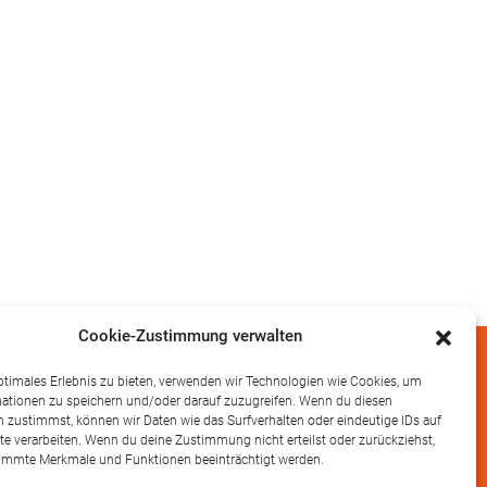
Cookie-Zustimmung verwalten
NEWSLETTER
ptimales Erlebnis zu bieten, verwenden wir Technologien wie Cookies, um
ationen zu speichern und/oder darauf zuzugreifen. Wenn du diesen
Hier können Sie meinen
 zustimmst, können wir Daten wie das Surfverhalten oder eindeutige IDs auf
vierteljährlichen Newsletter
te verarbeiten. Wenn du deine Zustimmung nicht erteilst oder zurückziehst,
abonnieren.
immte Merkmale und Funktionen beeinträchtigt werden.